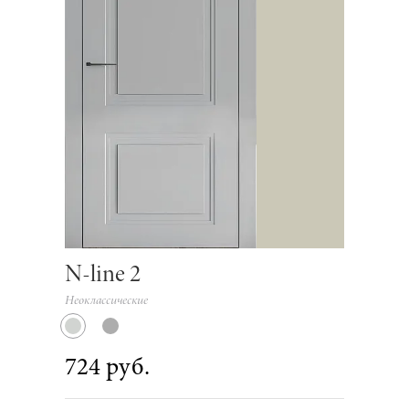
N-line 2
Неоклассические
724 руб.