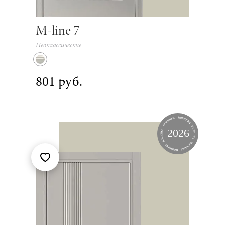
M-line 7
Неоклассические
801 руб.