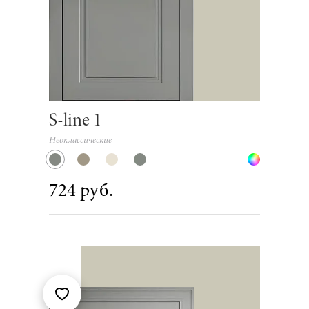
S-line 1
Неоклассические
724 руб.