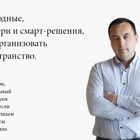
одные,
ри и смарт-решения,
рганизовать
транство.
и,
льный
уем
если
лушаем
сы
ие.