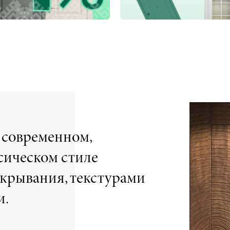
 современном,
сическом стиле
ткрывания, текстурами
и.