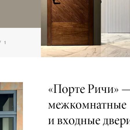
/
1
«Порте Ричи» 
межкомнатные
и входные двер