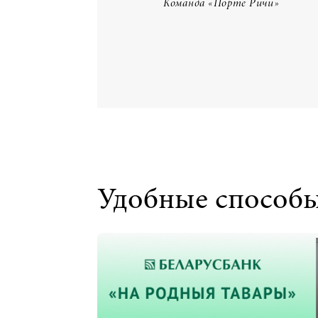
Команда
«Порте Ричи»
Удобные способ