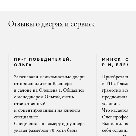
Отзывы о дверях и сервисе
ПР-Т ПОБЕДИТЕЛЕЙ,
МИНСК, ОК
ОЛЬГА
Р-Н, ЕЛЕНА
Заказывали межкомнатные двери
Приобретали дв
от производителя Владвери
в ТЦ «Трюм». 
в салоне на Олешева,1. Общались
грамотно все ра
с менеджером Ольгой, очень
предложила на
ответственный
условия.
и ориентированный на клиента
Что касается м
специалист.
Олег профессион
Специалист по замеру одну дверь
Выполнил все ак
указал размером 70, хотя была
себя оставил та