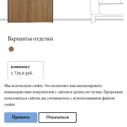
,
Варианты отделки
комплект
1 726,0 руб.
Мы используем cookie. Это позволяет нам анализировать
взаимодействие покупателей с сайтом и делать его лучше. Продолжая
ИЗГОТОВЛЕНИЕ
ОТ 30 РАБ. ДНЕЙ
пользоваться сайтом, вы соглашаетесь с использованием файлов
cookie.
Выберите настройки cookie
1094 руб.
Принять
Отказаться
Минимальные
ЗА ПОЛОТНО
Аналитические/Функциональные