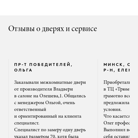
Отзывы о дверях и сервисе
ПР-Т ПОБЕДИТЕЛЕЙ,
МИНСК, ОК
ОЛЬГА
Р-Н, ЕЛЕНА
Заказывали межкомнатные двери
Приобретали дв
от производителя Владвери
в ТЦ «Трюм». 
в салоне на Олешева,1. Общались
грамотно все ра
с менеджером Ольгой, очень
предложила на
ответственный
условия.
и ориентированный на клиента
Что касается м
специалист.
Олег профессион
Специалист по замеру одну дверь
Выполнил все ак
указал размером 70, хотя была
себя оставил та