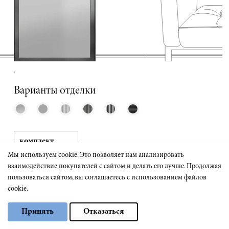
,
Варианты отделки
комплект
2 564,0 руб.
Мы используем cookie. Это позволяет нам анализировать
взаимодействие покупателей с сайтом и делать его лучше. Продолжая
пользоваться сайтом, вы соглашаетесь с использованием файлов
cookie.
ИЗГОТОВЛЕНИЕ
ОТ 30 РАБ. ДНЕЙ
Выберите настройки cookie
Принять
Отказаться
Минимальные
Аналитические/Функциональные