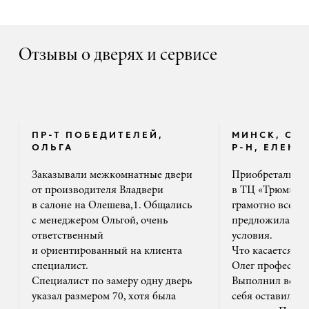
Отзывы о дверях и сервисе
ПР-Т ПОБЕДИТЕЛЕЙ,
МИНСК, ОК
ОЛЬГА
Р-Н, ЕЛЕНА
Заказывали межкомнатные двери
Приобретали дв
от производителя Владвери
в ТЦ «Трюм». 
в салоне на Олешева,1. Общались
грамотно все ра
с менеджером Ольгой, очень
предложила на
ответственный
условия.
и ориентированный на клиента
Что касается м
специалист.
Олег профессион
Специалист по замеру одну дверь
Выполнил все ак
указал размером 70, хотя была
себя оставил та