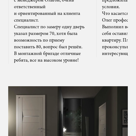
с менеджером Ольгой, очень
предложила на
ответственный
условия.
и ориентированный на клиента
Что касается м
специалист.
Олег профессион
Специалист по замеру одну дверь
Выполнил все ак
указал размером 70, хотя была
себя оставил та
возможность по приему
квартиру. Плюс
поставить 80, вопрос был решён.
проконсультиро
В монтажной бригаде отличные
интересующим 
ребята, все на высоком уровне!