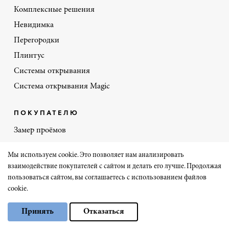
Комплексные решения
Невидимка
Перегородки
Плинтус
Системы открывания
Система открывания Magic
ПОКУПАТЕЛЮ
Замер проёмов
Доставка
Мы используем cookie. Это позволяет нам анализировать
Оплата
взаимодействие покупателей с сайтом и делать его лучше. Продолжая
Материалы отделки
пользоваться сайтом, вы соглашаетесь с использованием файлов
cookie.
Портфолио
Выберите настройки cookie
Политика скидок
Принять
Отказаться
Минимальные
Отзывы
Аналитические/Функциональные