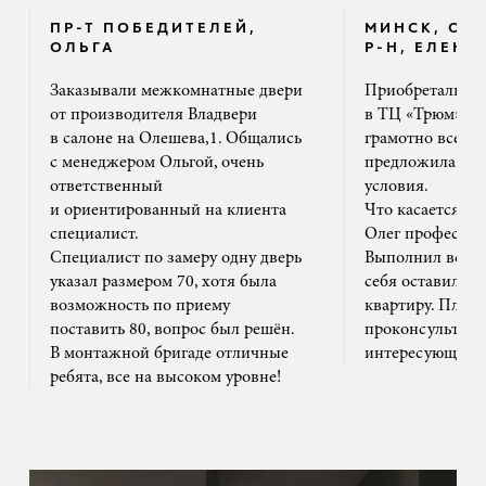
ПР-Т ПОБЕДИТЕЛЕЙ,
МИНСК, ОК
ОЛЬГА
Р-Н, ЕЛЕНА
Заказывали межкомнатные двери
Приобретали дв
от производителя Владвери
в ТЦ «Трюм». 
в салоне на Олешева,1. Общались
грамотно все ра
с менеджером Ольгой, очень
предложила на
ответственный
условия.
и ориентированный на клиента
Что касается м
специалист.
Олег профессион
Специалист по замеру одну дверь
Выполнил все ак
указал размером 70, хотя была
себя оставил та
возможность по приему
квартиру. Плюс
поставить 80, вопрос был решён.
проконсультиро
В монтажной бригаде отличные
интересующим 
ребята, все на высоком уровне!