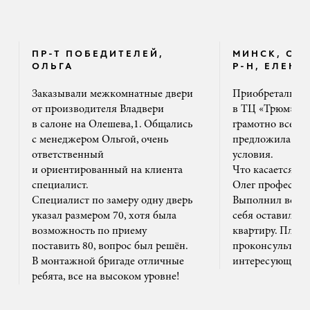
ПР-Т ПОБЕДИТЕЛЕЙ,
МИНСК, ОК
ОЛЬГА
Р-Н, ЕЛЕНА
Заказывали межкомнатные двери
Приобретали дв
от производителя Владвери
в ТЦ «Трюм». 
в салоне на Олешева,1. Общались
грамотно все ра
с менеджером Ольгой, очень
предложила на
ответственный
условия.
и ориентированный на клиента
Что касается м
специалист.
Олег профессион
Специалист по замеру одну дверь
Выполнил все ак
указал размером 70, хотя была
себя оставил та
возможность по приему
квартиру. Плюс
поставить 80, вопрос был решён.
проконсультиро
В монтажной бригаде отличные
интересующим 
ребята, все на высоком уровне!