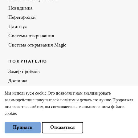
Невидимка
Перегородки
Плинтус
Системы открывания
Система открывания Magic
ПОКУПАТЕЛЮ
Замер проёмов
Доставка
Оплата
Мы используем cookie. Это позволяет нам анализировать
Материалы отделки
взаимодействие покупателей с сайтом и делать его лучше. Продолжая
пользоваться сайтом, вы соглашаетесь с использованием файлов
Портфолио
cookie.
Политика скидок
Выберите настройки cookie
Отзывы
Принять
Отказаться
Минимальные
Аналитические/Функциональные