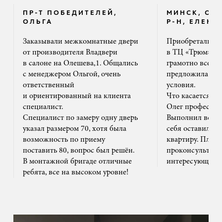
ПР-Т ПОБЕДИТЕЛЕЙ,
МИНСК, ОК
ОЛЬГА
Р-Н, ЕЛЕНА
Заказывали межкомнатные двери
Приобретали дв
от производителя Владвери
в ТЦ «Трюм». 
в салоне на Олешева,1. Общались
грамотно все ра
с менеджером Ольгой, очень
предложила на
ответственный
условия.
и ориентированный на клиента
Что касается м
специалист.
Олег профессион
Специалист по замеру одну дверь
Выполнил все ак
указал размером 70, хотя была
себя оставил та
возможность по приему
квартиру. Плюс
поставить 80, вопрос был решён.
проконсультиро
В монтажной бригаде отличные
интересующим 
ребята, все на высоком уровне!