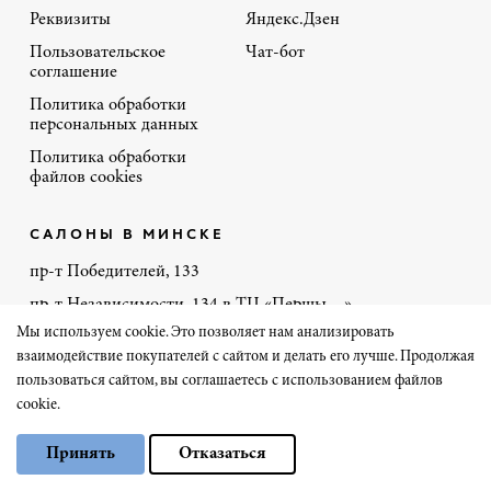
Реквизиты
Яндекс.Дзен
Пользовательское
Чат-бот
соглашение
Политика обработки
персональных данных
Политика обработки
файлов cookies
САЛОНЫ В МИНСКЕ
пр-т Победителей, 133
пр-т Независимости, 134 в ТЦ «Першы…»
Мы используем cookie. Это позволяет нам анализировать
пр-т Дзержинского, 131
взаимодействие покупателей с сайтом и делать его лучше. Продолжая
ул. Кальварийская, 7б в ТЦ «Трюм»
пользоваться сайтом, вы соглашаетесь с использованием файлов
cookie.
+375 44 770-86-48
Выберите настройки cookie
Принять
Отказаться
Минимальные
Аналитические/Функциональные