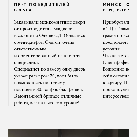
ПР-Т ПОБЕДИТЕЛЕЙ,
МИНСК, ОК
ОЛЬГА
Р-Н, ЕЛЕНА
Заказывали межкомнатные двери
Приобретали дв
от производителя Владвери
в ТЦ «Трюм». 
в салоне на Олешева,1. Общались
грамотно все ра
с менеджером Ольгой, очень
предложила на
ответственный
условия.
и ориентированный на клиента
Что касается м
специалист.
Олег профессион
Специалист по замеру одну дверь
Выполнил все ак
указал размером 70, хотя была
себя оставил та
возможность по приему
квартиру. Плюс
поставить 80, вопрос был решён.
проконсультиро
В монтажной бригаде отличные
интересующим 
ребята, все на высоком уровне!