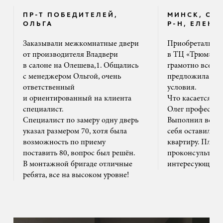
ПР-Т ПОБЕДИТЕЛЕЙ,
МИНСК, ОК
ОЛЬГА
Р-Н, ЕЛЕНА
Заказывали межкомнатные двери
Приобретали дв
от производителя Владвери
в ТЦ «Трюм». 
в салоне на Олешева,1. Общались
грамотно все ра
с менеджером Ольгой, очень
предложила на
ответственный
условия.
и ориентированный на клиента
Что касается м
специалист.
Олег профессион
Специалист по замеру одну дверь
Выполнил все ак
указал размером 70, хотя была
себя оставил та
возможность по приему
квартиру. Плюс
поставить 80, вопрос был решён.
проконсультиро
В монтажной бригаде отличные
интересующим 
ребята, все на высоком уровне!