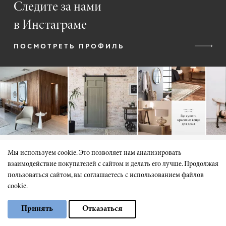
Следите за нами
в Инстаграме
ПОСМОТРЕТЬ ПРОФИЛЬ
Мы используем cookie. Это позволяет нам анализировать
взаимодействие покупателей с сайтом и делать его лучше. Продолжая
КАТАЛОГ
пользоваться сайтом, вы соглашаетесь с использованием файлов
cookie.
Входные двери
Выберите настройки cookie
Входные скрытые
Принять
Отказаться
Минимальные
Межкомнатные
Аналитические/Функциональные