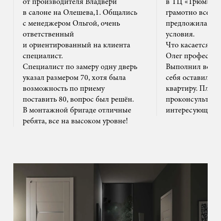
от производителя Владвери
в ТЦ «Трюм». 
в салоне на Олешева,1. Общались
грамотно все ра
с менеджером Ольгой, очень
предложила на
ответственный
условия.
и ориентированный на клиента
Что касается м
специалист.
Олег профессион
Специалист по замеру одну дверь
Выполнил все ак
указал размером 70, хотя была
себя оставил та
возможность по приему
квартиру. Плюс
поставить 80, вопрос был решён.
проконсультиро
В монтажной бригаде отличные
интересующим 
ребята, все на высоком уровне!