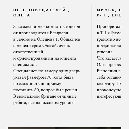
ПР-Т ПОБЕДИТЕЛЕЙ ,
МИНСК, ОК
ОЛЬГА
Р-Н , ЕЛЕНА
Заказывали межкомнатные двери
Приобретали дв
от производителя Владвери
в ТЦ «Трюм». 
в салоне на Олешева,1. Общались
грамотно все ра
с менеджером Ольгой, очень
предложила на
ответственный
условия.
и ориентированный на клиента
Что касается м
специалист.
Олег профессион
Специалист по замеру одну дверь
Выполнил все ак
указал размером 70, хотя была
себя оставил та
возможность по приему
квартиру. Плюс
поставить 80, вопрос был решён.
проконсультиро
В монтажной бригаде отличные
интересующим 
ребята, все на высоком уровне!