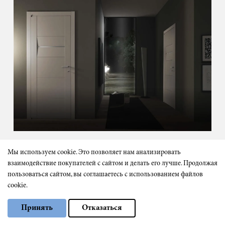
Входная и межкомнатные двери
Мы используем cookie. Это позволяет нам анализировать
в одном стиле
взаимодействие покупателей с сайтом и делать его лучше. Продолжая
пользоваться сайтом, вы соглашаетесь с использованием файлов
При выборе входной двери можно заказать сразу
cookie.
межкомнатные с похожей или такой же отделкой.
Выберите настройки cookie
Принять
Отказаться
Минимальные
Аналитические/Функциональные