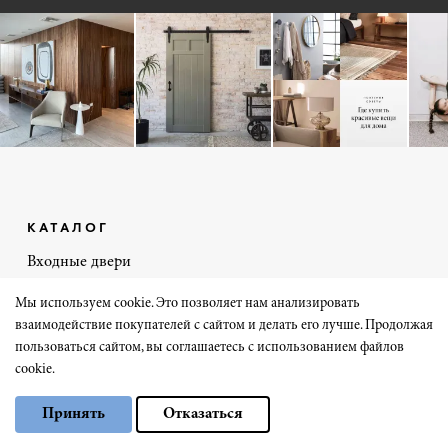
КАТАЛОГ
Входные двери
Входные скрытые
Мы используем cookie. Это позволяет нам анализировать
Межкомнатные
взаимодействие покупателей с сайтом и делать его лучше. Продолжая
пользоваться сайтом, вы соглашаетесь с использованием файлов
Комплексные решения
cookie.
Невидимка
Выберите настройки cookie
Перегородки
Принять
Отказаться
Минимальные
Плинтус
Аналитические/Функциональные