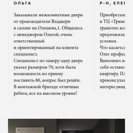
ОЛЬГА
Р-Н, ЕЛЕНА
Заказывали межкомнатные двери
Приобретали дв
от производителя Владвери
в ТЦ «Трюм». 
в салоне на Олешева,1. Общались
грамотно все ра
с менеджером Ольгой, очень
предложила на
ответственный
условия.
и ориентированный на клиента
Что касается м
специалист.
Олег профессион
Специалист по замеру одну дверь
Выполнил все ак
указал размером 70, хотя была
себя оставил та
возможность по приему
квартиру. Плюс
поставить 80, вопрос был решён.
проконсультиро
В монтажной бригаде отличные
интересующим 
ребята, все на высоком уровне!