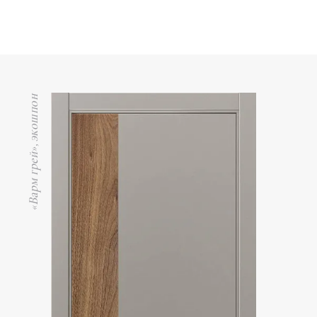
«Варм грей», экошпон