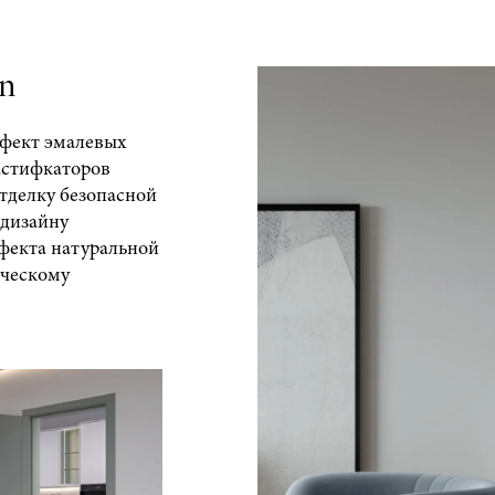
an
ффект эмалевых
астифкаторов
отделку безопасной
 дизайну
фекта натуральной
ическому