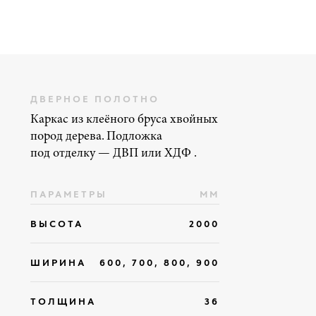
ДВЕРНОЕ ПОЛОТНО
НАЛИЧНИКИ
Каркас из клеёного бруса хвойных
Декоративные пл
пород дерева. Подложка
вдоль дверного п
под отделку — ДВП или ХДФ .
закрывают щель 
и коробкой
ПАРАМЕТРЫ
ММ
КОЛИЧЕСТВО
ВЫСОТА
2000
ФОРМА
ШИРИНА
600, 700, 800, 900
ТОЛЩИНА
36