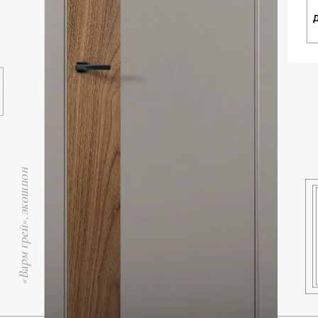
«Варм грей», экошпон