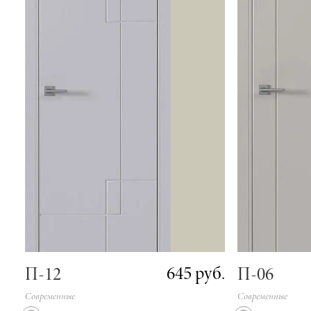
645 руб.
П-12
П-06
Современные
Современные