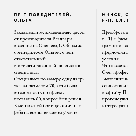
ПР-Т ПОБЕДИТЕЛЕЙ,
МИНСК, ОК
ОЛЬГА
Р-Н, ЕЛЕНА
Заказывали межкомнатные двери
Приобретали дв
от производителя Владвери
в ТЦ «Трюм». 
в салоне на Олешева,1. Общались
грамотно все ра
с менеджером Ольгой, очень
предложила на
ответственный
условия.
и ориентированный на клиента
Что касается м
специалист.
Олег профессион
Специалист по замеру одну дверь
Выполнил все ак
указал размером 70, хотя была
себя оставил та
возможность по приему
квартиру. Плюс
поставить 80, вопрос был решён.
проконсультиро
В монтажной бригаде отличные
интересующим 
ребята, все на высоком уровне!