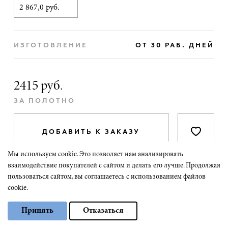
2 867,0 руб.
ИЗГОТОВЛЕНИЕ
ОТ 30 РАБ. ДНЕЙ
2415 руб.
ЗА ПОЛОТНО
ДОБАВИТЬ К ЗАКАЗУ
Мы используем cookie. Это позволяет нам анализировать
взаимодействие покупателей с сайтом и делать его лучше. Продолжая
пользоваться сайтом, вы соглашаетесь с использованием файлов
cookie.
Модели дверей в похожем стиле
Выберите настройки cookie
Принять
Отказаться
К двери Linea 9 мы нашли ещё два похожих варианта.
Минимальные
Они подойдут для современных интерьеров.
Аналитические/Функциональные