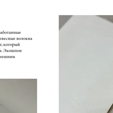
работанные
евесные волокна
т, который
ва. Экошпон
 внешним