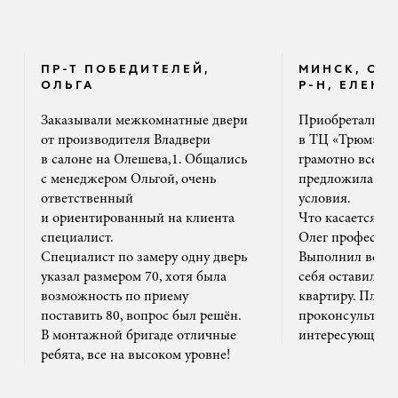
ПР-Т ПОБЕДИТЕЛЕЙ,
МИНСК, ОК
ОЛЬГА
Р-Н, ЕЛЕНА
Заказывали межкомнатные двери
Приобретали дв
от производителя Владвери
в ТЦ «Трюм». 
в салоне на Олешева,1. Общались
грамотно все ра
с менеджером Ольгой, очень
предложила на
ответственный
условия.
и ориентированный на клиента
Что касается м
специалист.
Олег профессион
Специалист по замеру одну дверь
Выполнил все ак
указал размером 70, хотя была
себя оставил та
возможность по приему
квартиру. Плюс
поставить 80, вопрос был решён.
проконсультиро
В монтажной бригаде отличные
интересующим 
ребята, все на высоком уровне!