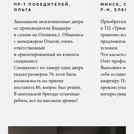
ПР-Т ПОБЕДИТЕЛЕЙ,
МИНСК, ОК
ОЛЬГА
Р-Н, ЕЛЕНА
Заказывали межкомнатные двери
Приобретали дв
от производителя Владвери
в ТЦ «Трюм». 
в салоне на Олешева,1. Общались
грамотно все ра
с менеджером Ольгой, очень
предложила на
ответственный
условия.
и ориентированный на клиента
Что касается м
специалист.
Олег профессион
Специалист по замеру одну дверь
Выполнил все ак
указал размером 70, хотя была
себя оставил та
возможность по приему
квартиру. Плюс
поставить 80, вопрос был решён.
проконсультиро
В монтажной бригаде отличные
интересующим 
ребята, все на высоком уровне!