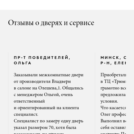
Отзывы о дверях и сервисе
ПР-Т ПОБЕДИТЕЛЕЙ,
МИНСК, ОК
ОЛЬГА
Р-Н, ЕЛЕНА
Заказывали межкомнатные двери
Приобретали дв
от производителя Владвери
в ТЦ «Трюм». 
в салоне на Олешева,1. Общались
грамотно все ра
с менеджером Ольгой, очень
предложила на
ответственный
условия.
и ориентированный на клиента
Что касается м
специалист.
Олег профессион
Специалист по замеру одну дверь
Выполнил все ак
указал размером 70, хотя была
себя оставил та