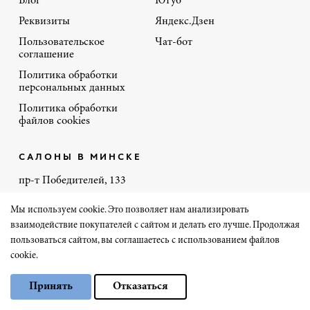
Блог
Ютуб
Реквизиты
Яндекс.Дзен
Пользовательское
Чат-бот
соглашение
Политика обработки
персональных данных
Политика обработки
файлов cookies
САЛОНЫ В МИНСКЕ
пр-т Победителей, 133
пр-т Независимости, 134 в ТЦ «Першы…»
Мы используем cookie. Это позволяет нам анализировать
пр-т Дзержинского, 131
взаимодействие покупателей с сайтом и делать его лучше. Продолжая
пользоваться сайтом, вы соглашаетесь с использованием файлов
ул. Кальварийская, 7б в ТЦ «Трюм»
cookie.
Выберите настройки cookie
+375 44 770-86-46
Принять
Отказаться
Минимальные
Аналитические/Функциональные