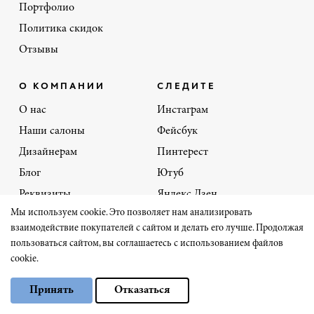
Портфолио
Политика скидок
Отзывы
О КОМПАНИИ
СЛЕДИТЕ
О нас
Инстаграм
Наши салоны
Фейсбук
Дизайнерам
Пинтерест
Блог
Ютуб
Реквизиты
Яндекс.Дзен
Мы используем cookie. Это позволяет нам анализировать
Пользовательское
Чат-бот
соглашение
взаимодействие покупателей с сайтом и делать его лучше. Продолжая
пользоваться сайтом, вы соглашаетесь с использованием файлов
Политика обработки
cookie.
персональных данных
Выберите настройки cookie
Политика обработки
Принять
Отказаться
файлов cookies
Минимальные
Аналитические/Функциональные